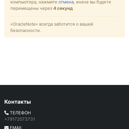
компьютера, нажмите
отмена
, иначе вы будете
перемещены через
4
секунд
«OracleNote» всегда заботится о вашей
безопасности.
Контакты
ТЕЛЕФОН
+79172073731
EMAIL