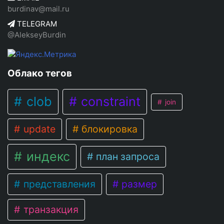
burdinav@mail.ru
TELEGRAM
@AlekseyBurdin
Облако тегов
clob
constraint
join
update
блокировка
индекс
план запроса
представления
размер
транзакция