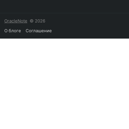
OracleNote
© 2026
О блоге
Соглашение