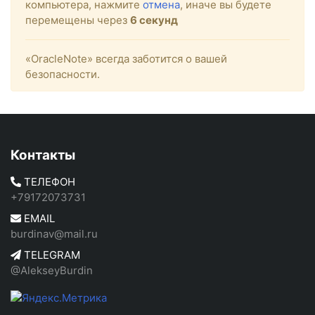
компьютера, нажмите
отмена
, иначе вы будете
перемещены через
6
секунд
«OracleNote» всегда заботится о вашей
безопасности.
Контакты
ТЕЛЕФОН
+79172073731
EMAIL
burdinav@mail.ru
TELEGRAM
@AlekseyBurdin