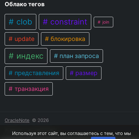
Облако тегов
clob
constraint
join
update
блокировка
индекс
план запроса
представления
размер
транзакция
OracleNote
© 2026
О блоге
Соглашение
Используя этот сайт, вы соглашаетесь с тем, что мы