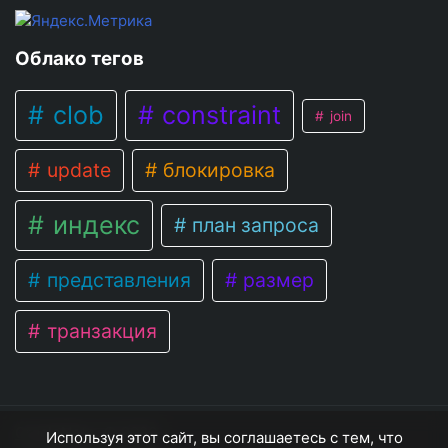
Облако тегов
clob
constraint
join
update
блокировка
индекс
план запроса
представления
размер
транзакция
OracleNote
© 2026
Используя этот сайт, вы соглашаетесь с тем, что