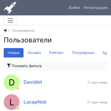
Войти
Регистрация
Пользователи
Пользователи
Новые
Онлайн
Рейтинг
Популярные
Адм
Показать фильтр
D
Davidkit
3 года назад
L
LucapNob
2 года назад