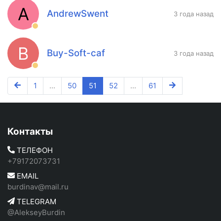
A
AndrewSwent
3 года назад
B
Buy-Soft-caf
3 года назад
1
...
50
51
52
...
61
Контакты
ТЕЛЕФОН
+79172073731
EMAIL
burdinav@mail.ru
TELEGRAM
@AlekseyBurdin