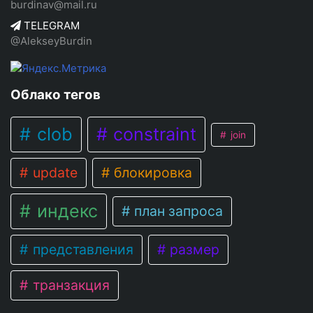
burdinav@mail.ru
TELEGRAM
@AlekseyBurdin
Облако тегов
clob
constraint
join
update
блокировка
индекс
план запроса
представления
размер
транзакция