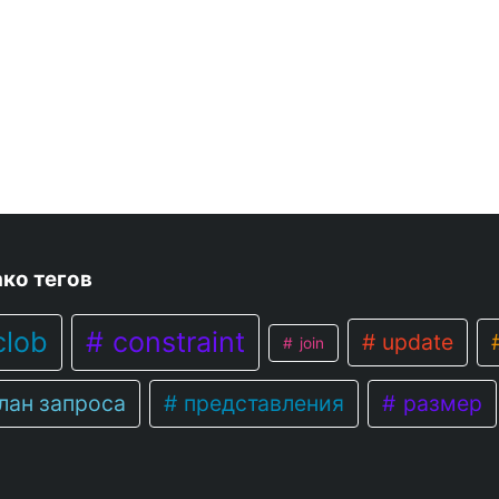
ко тегов
lob
constraint
update
join
лан запроса
представления
размер