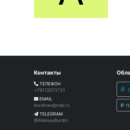
Контакты
Обла
ТЕЛЕФОН
c
+79172073731
EMAIL
п
burdinav@mail.ru
TELEGRAM
@AlekseyBurdin