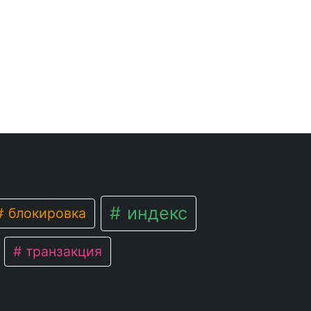
индекс
блокировка
транзакция