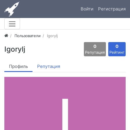
Войти
Регистрация
Пользователи
Igorylj
0
0
Igorylj
Репутация
Рейтинг
Профиль
Репутация
I