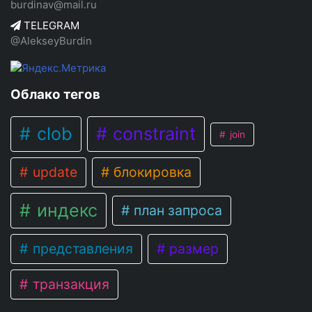
burdinav@mail.ru
TELEGRAM
@AlekseyBurdin
Облако тегов
clob
constraint
join
update
блокировка
индекс
план запроса
представления
размер
транзакция