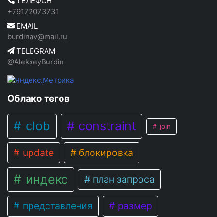
ТЕЛЕФОН
+79172073731
EMAIL
burdinav@mail.ru
TELEGRAM
@AlekseyBurdin
Облако тегов
clob
constraint
join
update
блокировка
индекс
план запроса
представления
размер