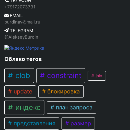
ТЕЛЕФОН
+79172073731
EMAIL
burdinav@mail.ru
TELEGRAM
@AlekseyBurdin
Облако тегов
clob
constraint
join
update
блокировка
индекс
план запроса
представления
размер