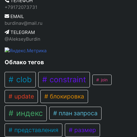
ТЕЛЕФОН
+79172073731
EMAIL
burdinav@mail.ru
TELEGRAM
@AlekseyBurdin
Облако тегов
clob
constraint
join
update
блокировка
индекс
план запроса
представления
размер