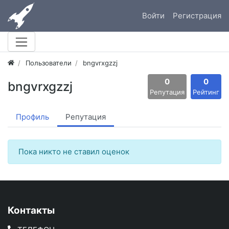
Войти
Регистрация
Пользователи
bngvrxgzzj
0
0
bngvrxgzzj
Репутация
Рейтинг
Профиль
Репутация
Пока никто не ставил оценок
Контакты