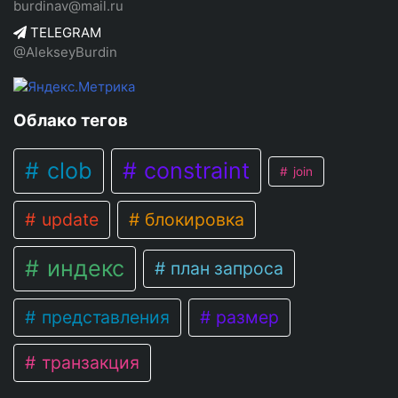
burdinav@mail.ru
TELEGRAM
@AlekseyBurdin
Облако тегов
clob
constraint
join
update
блокировка
индекс
план запроса
представления
размер
транзакция