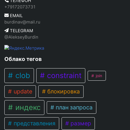
ТЕЛЕФОН
+79172073731
EMAIL
burdinav@mail.ru
TELEGRAM
@AlekseyBurdin
Облако тегов
clob
constraint
join
update
блокировка
индекс
план запроса
представления
размер