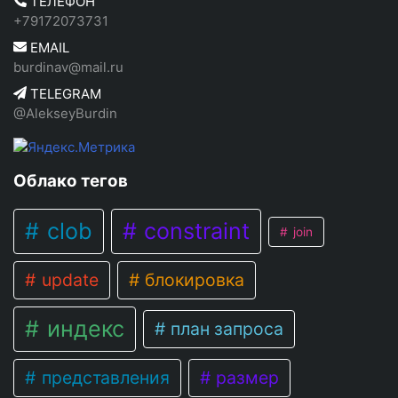
ТЕЛЕФОН
+79172073731
EMAIL
burdinav@mail.ru
TELEGRAM
@AlekseyBurdin
Облако тегов
clob
constraint
join
update
блокировка
индекс
план запроса
представления
размер