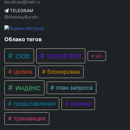
burdinav@mail.ru
TELEGRAM
@AlekseyBurdin
Облако тегов
clob
constraint
join
update
блокировка
индекс
план запроса
представления
размер
транзакция