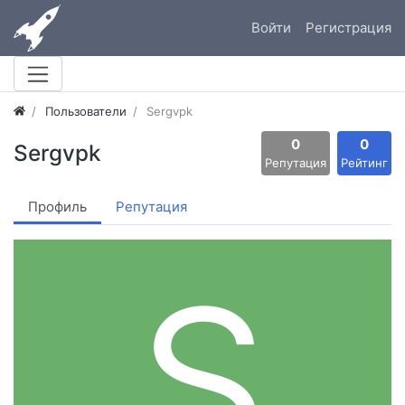
Войти
Регистрация
Пользователи
Sergvpk
0
0
Sergvpk
Репутация
Рейтинг
Профиль
Репутация
S