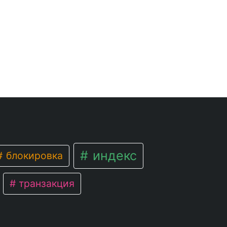
индекс
блокировка
транзакция