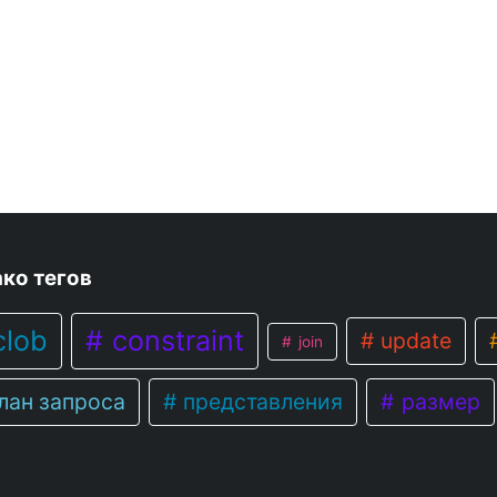
ко тегов
lob
constraint
update
join
лан запроса
представления
размер