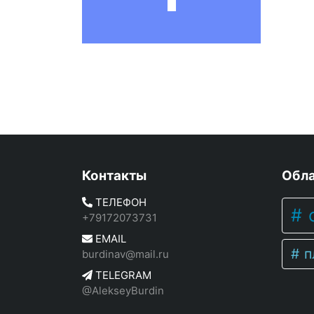
Контакты
Обла
ТЕЛЕФОН
c
+79172073731
EMAIL
п
burdinav@mail.ru
TELEGRAM
@AlekseyBurdin