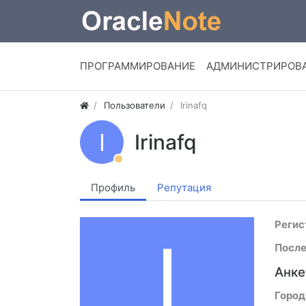
ПРОГРАММИРОВАНИЕ
АДМИНИСТРИРОВ
Пользователи
Irinafq
I
Irinafq
Профиль
Репутация
Регис
I
После
Анке
Город