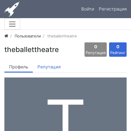
Войти
Регистрация
Пользователи
theballettheatre
0
0
theballettheatre
Репутация
Рейтинг
Профиль
Репутация
T