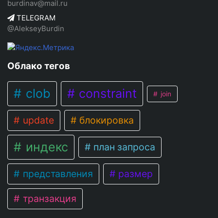
burdinav@mail.ru
TELEGRAM
@AlekseyBurdin
Облако тегов
clob
constraint
join
update
блокировка
индекс
план запроса
представления
размер
транзакция