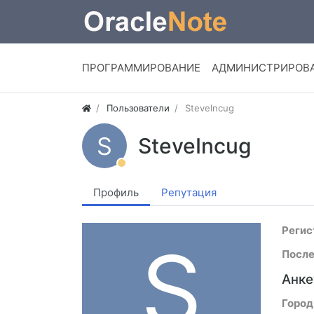
ПРОГРАММИРОВАНИЕ
АДМИНИСТРИРОВ
Пользователи
SteveIncug
S
SteveIncug
Профиль
Репутация
Регис
S
После
Анке
Город