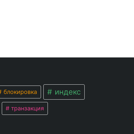
индекс
блокировка
транзакция