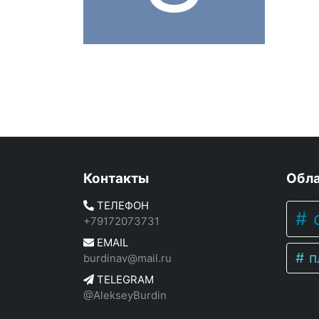
Контакты
Обла
ТЕЛЕФОН
c
+79172073731
EMAIL
п
burdinav@mail.ru
TELEGRAM
@AlekseyBurdin