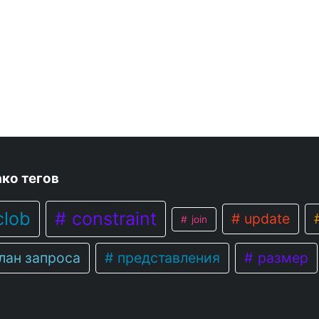
ко тегов
lob
constraint
update
join
лан запроса
представления
размер