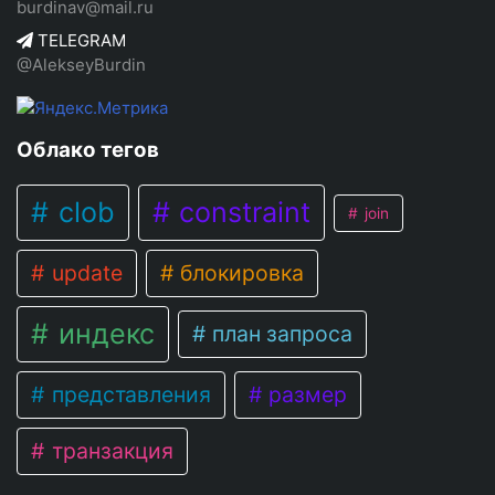
burdinav@mail.ru
TELEGRAM
@AlekseyBurdin
Облако тегов
clob
constraint
join
update
блокировка
индекс
план запроса
представления
размер
транзакция