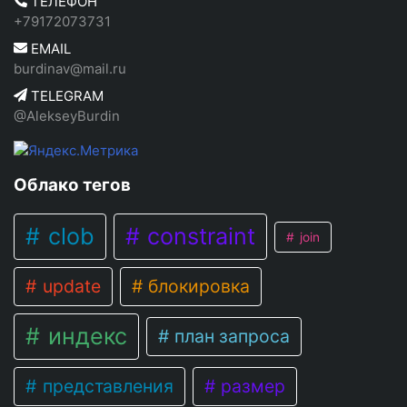
ТЕЛЕФОН
+79172073731
EMAIL
burdinav@mail.ru
TELEGRAM
@AlekseyBurdin
Облако тегов
clob
constraint
join
update
блокировка
индекс
план запроса
представления
размер