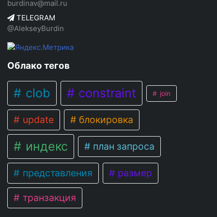
burdinav@mail.ru
TELEGRAM
@AlekseyBurdin
Облако тегов
clob
constraint
join
update
блокировка
индекс
план запроса
представления
размер
транзакция