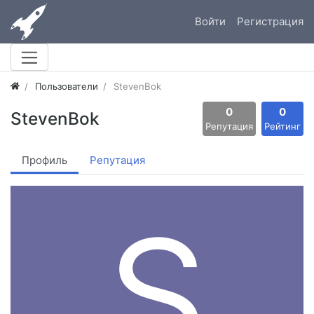
Войти
Регистрация
Пользователи
StevenBok
0
0
StevenBok
Репутация
Рейтинг
Профиль
Репутация
S