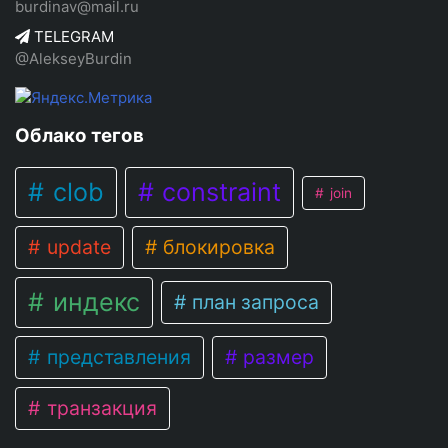
burdinav@mail.ru
TELEGRAM
@AlekseyBurdin
Облако тегов
clob
constraint
join
update
блокировка
индекс
план запроса
представления
размер
транзакция