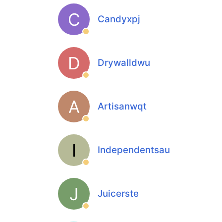
C
Candyxpj
D
Drywalldwu
A
Artisanwqt
I
Independentsau
J
Juicerste