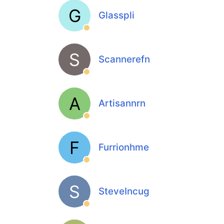
G
Glasspli
S
Scannerefn
A
Artisannrn
F
Furrionhme
S
SteveIncug