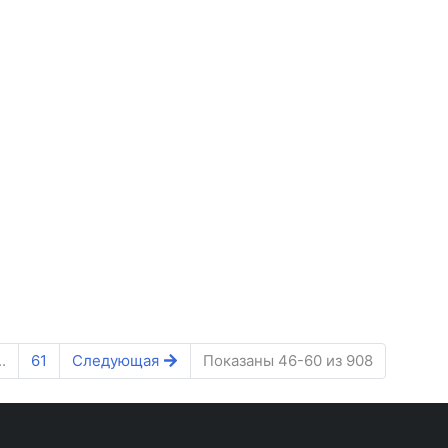
..
61
Следующая
Показаны 46-60 из 908