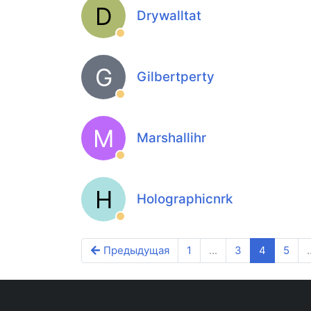
D
Drywalltat
G
Gilbertperty
M
Marshallihr
H
Holographicnrk
Предыдущая
1
...
3
4
5
.