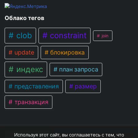
Облако тегов
clob
constraint
join
update
блокировка
индекс
план запроса
представления
размер
транзакция
OracleNote
© 2026
Используя этот сайт, вы соглашаетесь с тем, что