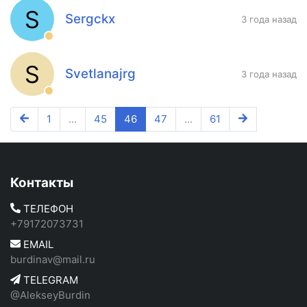
S
Sergckx
3 года назад
S
Svetlanajrg
3 года назад
1
...
45
46
47
...
61
Контакты
ТЕЛЕФОН
+79172073731
EMAIL
burdinav@mail.ru
TELEGRAM
@AlekseyBurdin