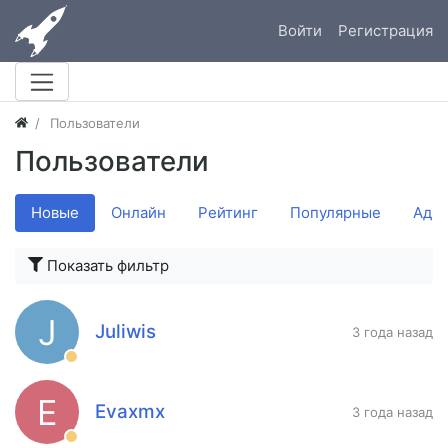
Войти
Регистрация
Пользователи
Пользователи
Новые
Онлайн
Рейтинг
Популярные
Адм
Показать фильтр
J
Juliwis
3 года назад
E
Evaxmx
3 года назад