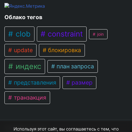
Облако тегов
clob
constraint
join
update
блокировка
индекс
план запроса
представления
размер
транзакция
OracleNote
© 2026
Используя этот сайт, вы соглашаетесь с тем, что