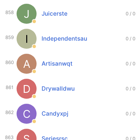
J
858
Juicerste
0
/
0
I
859
Independentsau
0
/
0
A
860
Artisanwqt
0
/
0
D
861
Drywalldwu
0
/
0
C
862
Candyxpj
0
/
0
S
863
Seriesrsc
0
/
0