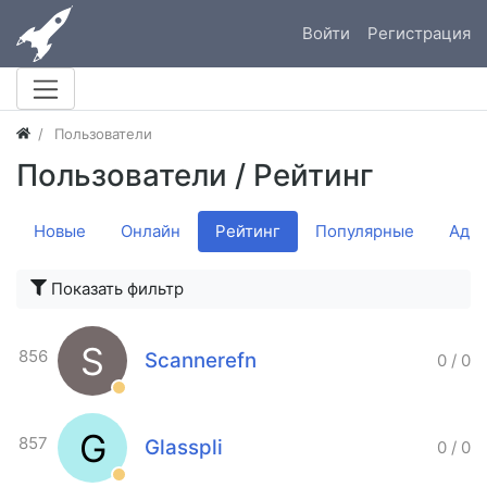
Войти
Регистрация
Пользователи
Пользователи
/ Рейтинг
Новые
Онлайн
Рейтинг
Популярные
Адм
Показать фильтр
S
856
Scannerefn
0
/
0
G
857
Glasspli
0
/
0