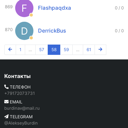
F
869
Flashpaqdxa
0
/
0
D
870
DerrickBus
0
/
0
1
...
57
58
59
...
61
Контакты
ТЕЛЕФОН
+79172073731
EMAIL
burdinav@mail.ru
TELEGRAM
@AlekseyBurdin