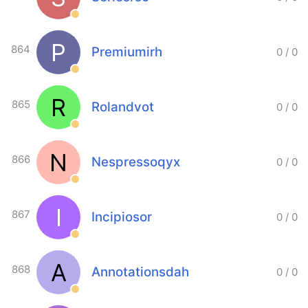
P
864
Premiumirh
0
/
0
R
865
Rolandvot
0
/
0
N
866
Nespressoqyx
0
/
0
I
867
Incipiosor
0
/
0
A
868
Annotationsdah
0
/
0