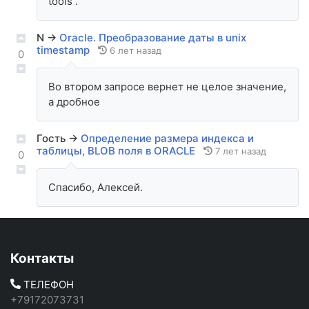
tools .
N
→
Oracle. Преобразование даты в unix
timestamp
6 лет назад
0
Во втором запросе вернет не целое значение,
а дробное
Гость
→
Определение размера индекса и
таблицы, BLOB поля в ORACLE
7 лет назад
0
Спасибо, Алексей.
Контакты
ТЕЛЕФОН
+79172073731