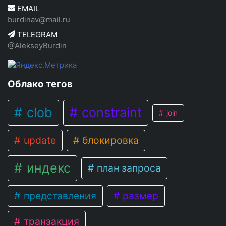
EMAIL
burdinav@mail.ru
TELEGRAM
@AlekseyBurdin
Облако тегов
clob
constraint
join
update
блокировка
индекс
план запроса
представления
размер
транзакция