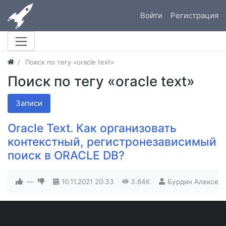
Войти
Регистрация
Поиск по тегу «oracle text»
Поиск по тегу «oracle text»
Записи
Oracle Text. Как организовать
контекстный, регистронезависимый
поиск в ORACLE DB?
—
10.11.2021
20:33
3.64K
Бурдин Алексей