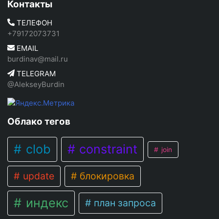
Контакты
ТЕЛЕФОН
+79172073731
EMAIL
burdinav@mail.ru
TELEGRAM
@AlekseyBurdin
Облако тегов
clob
constraint
join
update
блокировка
индекс
план запроса