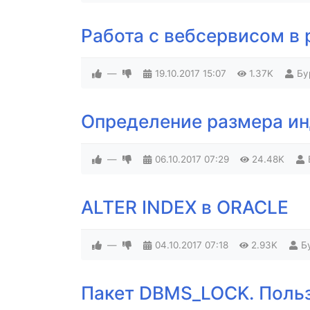
Работа с вебсервисом в p
—
19.10.2017
15:07
1.37K
Бу
Определение размера ин
—
06.10.2017
07:29
24.48K
ALTER INDEX в ORACLE
—
04.10.2017
07:18
2.93K
Б
Пакет DBMS_LOCK. Поль