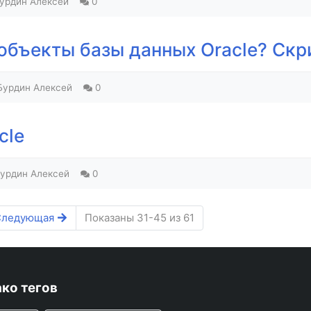
урдин Алексей
0
объекты базы данных Oracle? Скри
Бурдин Алексей
0
cle
урдин Алексей
0
Следующая
Показаны 31-45 из 61
ко тегов