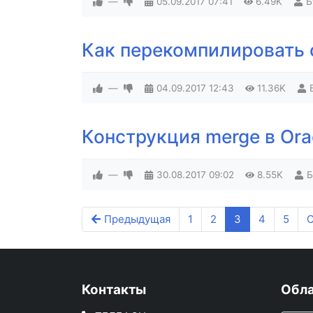
—
05.09.2017
07:41
6.49K
Б
Как перекомпилировать 
—
04.09.2017
12:43
11.36K
Конструкция merge в Ora
—
30.08.2017
09:02
8.55K
Б
Предыдущая
1
2
3
4
5
Контакты
Обла