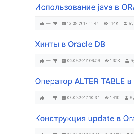
Использование java в O
—
13.09.2017
11:44
1.14K
Бу
Хинты в Oracle DB
—
06.09.2017
08:59
1.35K
Б
Оператор ALTER TABLE в
—
05.09.2017
10:34
1.41K
Б
Конструкция update в Or