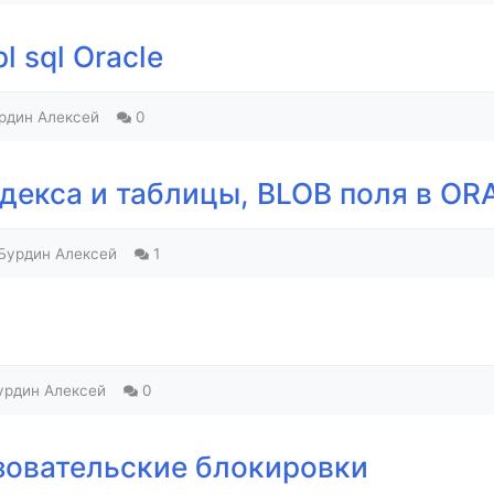
l sql Oracle
рдин Алексей
0
декса и таблицы, BLOB поля в OR
Бурдин Алексей
1
урдин Алексей
0
зовательские блокировки