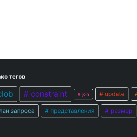
ко тегов
lob
constraint
update
join
лан запроса
представления
размер