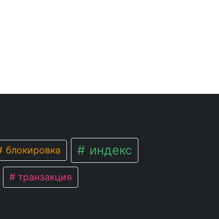
индекс
блокировка
транзакция