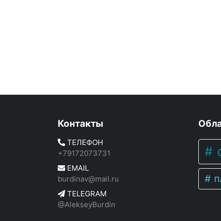
Контакты
Обла
ТЕЛЕФОН
c
+79172073731
EMAIL
п
burdinav@mail.ru
TELEGRAM
@AlekseyBurdin