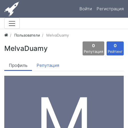
Войти
Регистрация
Пользователи
MelvaDuamy
0
0
MelvaDuamy
Репутация
Рейтинг
Профиль
Репутация
M