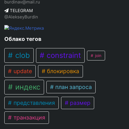
burdinav@mail.ru
TELEGRAM
@AlekseyBurdin
Облако тегов
clob
constraint
join
update
блокировка
индекс
план запроса
представления
размер
транзакция