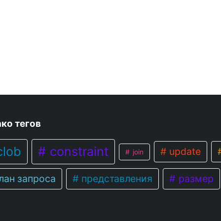
ко тегов
lob
constraint
update
join
лан запроса
представления
размер