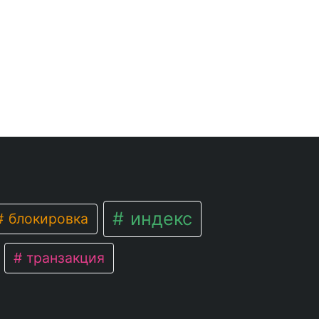
индекс
блокировка
транзакция