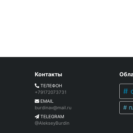
Контакты
Обла
ТЕЛЕФОН
c
+79172073731
EMAIL
п
burdinav@mail.ru
TELEGRAM
@AlekseyBurdin