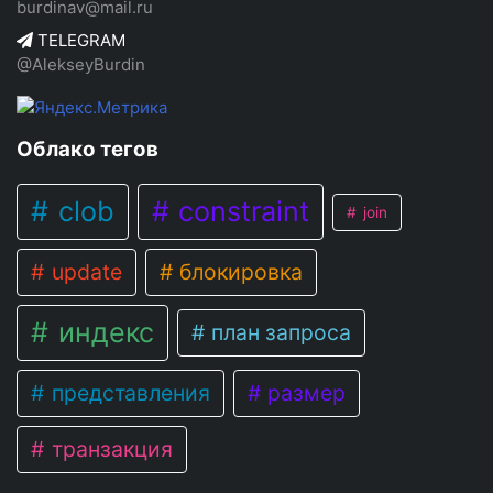
burdinav@mail.ru
TELEGRAM
@AlekseyBurdin
Облако тегов
clob
constraint
join
update
блокировка
индекс
план запроса
представления
размер
транзакция