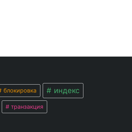
индекс
блокировка
транзакция