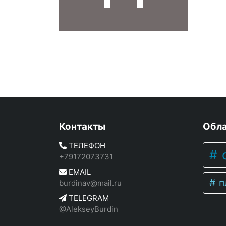
Контакты
Обла
ТЕЛЕФОН
c
+79172073731
EMAIL
п
burdinav@mail.ru
TELEGRAM
@AlekseyBurdin