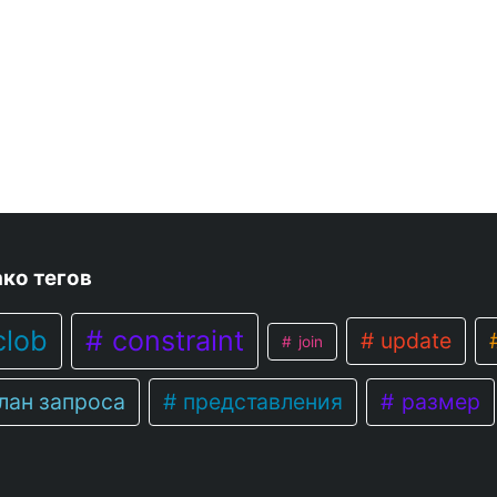
ко тегов
lob
constraint
update
join
лан запроса
представления
размер