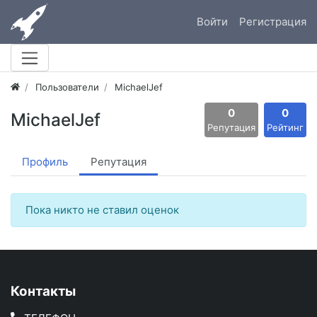
Войти
Регистрация
Пользователи
MichaelJef
0
0
MichaelJef
Репутация
Рейтинг
Профиль
Репутация
Пока никто не ставил оценок
Контакты