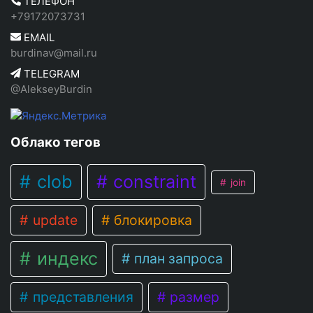
ТЕЛЕФОН
+79172073731
EMAIL
burdinav@mail.ru
TELEGRAM
@AlekseyBurdin
Облако тегов
clob
constraint
join
update
блокировка
индекс
план запроса
представления
размер