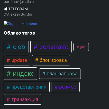
burdinav@mail.ru
TELEGRAM
@AlekseyBurdin
Облако тегов
clob
constraint
join
update
блокировка
индекс
план запроса
представления
размер
транзакция