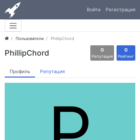
Войти
Регистрация
Пользователи
PhillipChord
0
0
PhillipChord
Репутация
Рейтинг
Профиль
Репутация
P