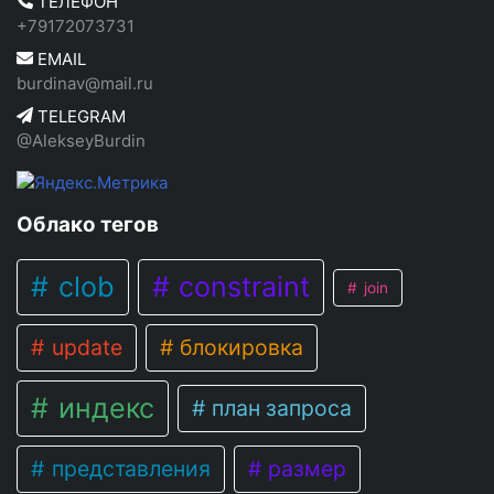
ТЕЛЕФОН
+79172073731
EMAIL
burdinav@mail.ru
TELEGRAM
@AlekseyBurdin
Облако тегов
clob
constraint
join
update
блокировка
индекс
план запроса
представления
размер