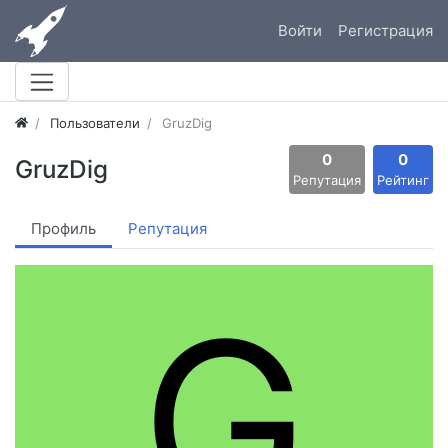
Войти
Регистрация
Пользователи
GruzDig
0
0
GruzDig
Репутация
Рейтинг
Профиль
Репутация
G