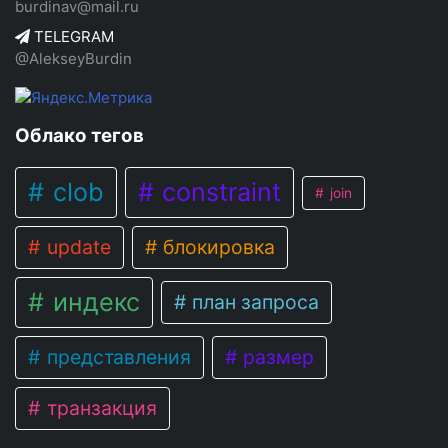
burdinav@mail.ru
TELEGRAM
@AlekseyBurdin
Облако тегов
clob
constraint
join
update
блокировка
индекс
план запроса
представления
размер
транзакция