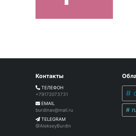
Контакты
Обла
ТЕЛЕФОН
c
+79172073731
EMAIL
п
burdinav@mail.ru
TELEGRAM
@AlekseyBurdin