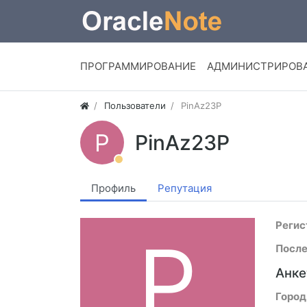
ПРОГРАММИРОВАНИЕ
АДМИНИСТРИРОВ
Пользователи
PinAz23P
P
PinAz23P
Профиль
Репутация
Регис
P
После
Анке
Город