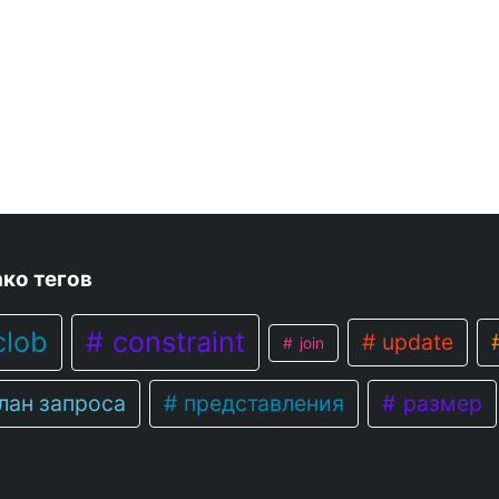
ко тегов
lob
constraint
update
join
лан запроса
представления
размер