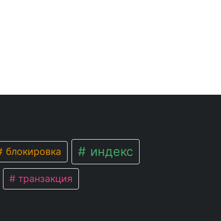
индекс
блокировка
транзакция