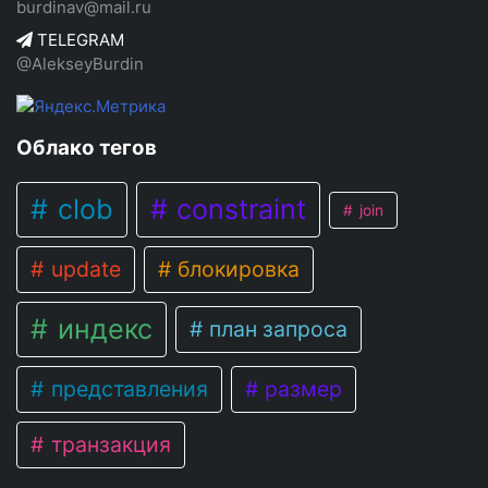
burdinav@mail.ru
TELEGRAM
@AlekseyBurdin
Облако тегов
clob
constraint
join
update
блокировка
индекс
план запроса
представления
размер
транзакция