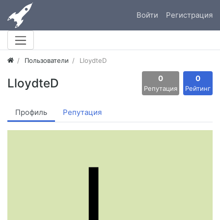
Войти
Регистрация
Пользователи
LloydteD
0
0
LloydteD
Репутация
Рейтинг
Профиль
Репутация
L