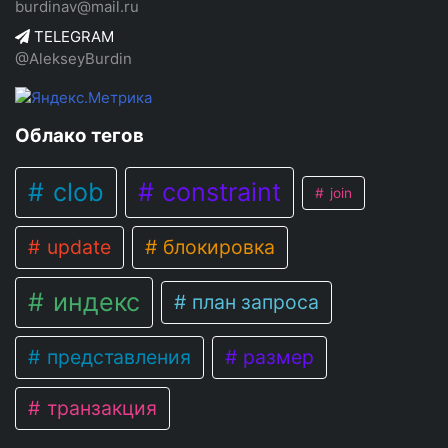
burdinav@mail.ru
TELEGRAM
@AlekseyBurdin
Облако тегов
clob
constraint
join
update
блокировка
индекс
план запроса
представления
размер
транзакция