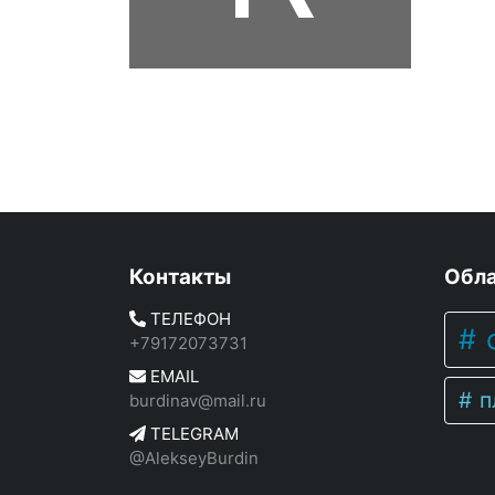
Контакты
Обла
ТЕЛЕФОН
c
+79172073731
EMAIL
п
burdinav@mail.ru
TELEGRAM
@AlekseyBurdin