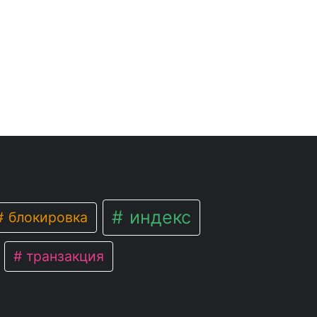
индекс
блокировка
транзакция