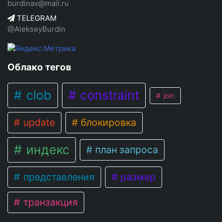
burdinav@mail.ru
TELEGRAM
@AlekseyBurdin
Облако тегов
clob
constraint
join
update
блокировка
индекс
план запроса
представления
размер
транзакция