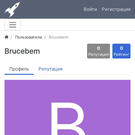
Войти
Регистрация
Пользователи
Brucebem
0
0
Brucebem
Репутация
Рейтинг
Профиль
Репутация
B