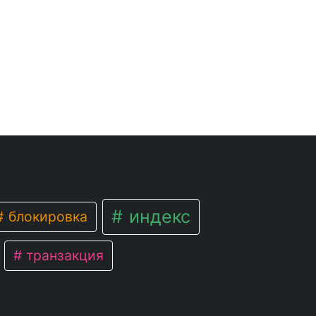
индекс
блокировка
транзакция