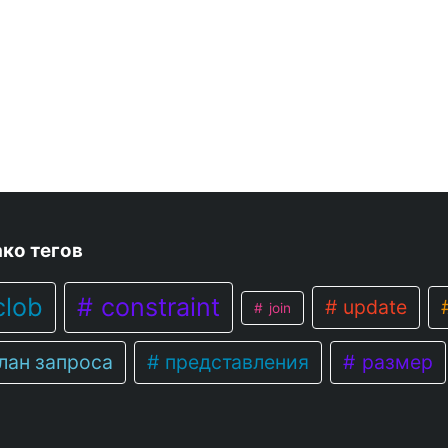
ко тегов
lob
constraint
update
join
лан запроса
представления
размер