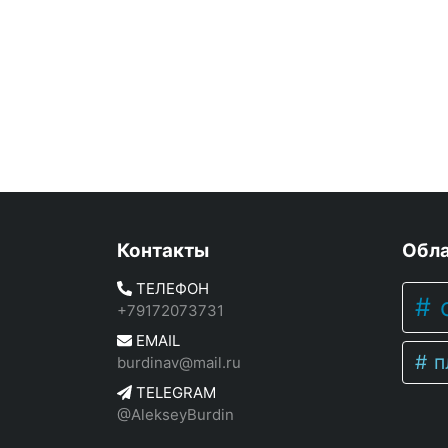
Контакты
Обла
ТЕЛЕФОН
c
+79172073731
EMAIL
п
burdinav@mail.ru
TELEGRAM
@AlekseyBurdin