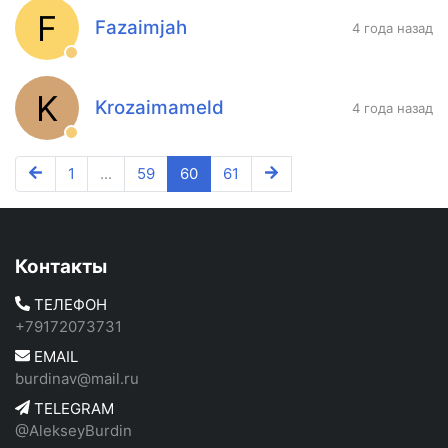
F
Fazaimjah
4 года назад
K
Krozaimameld
4 года назад
1
...
59
60
61
Контакты
ТЕЛЕФОН
+79172073731
EMAIL
burdinav@mail.ru
TELEGRAM
@AlekseyBurdin