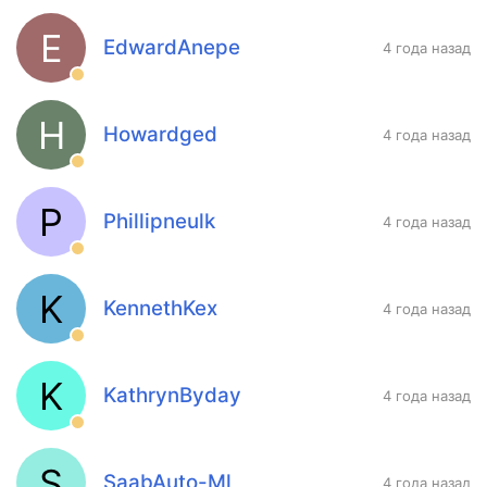
E
EdwardAnepe
4 года назад
H
Howardged
4 года назад
P
Phillipneulk
4 года назад
K
KennethKex
4 года назад
K
KathrynByday
4 года назад
S
SaabAuto-Ml
4 года назад