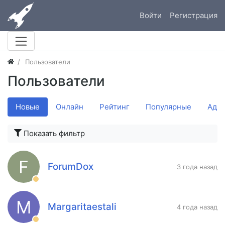
Войти
Регистрация
Пользователи
Пользователи
Новые
Онлайн
Рейтинг
Популярные
Адм
Показать фильтр
F
ForumDox
3 года назад
M
Margaritaestali
4 года назад