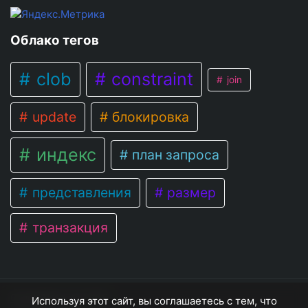
Облако тегов
clob
constraint
join
update
блокировка
индекс
план запроса
представления
размер
транзакция
OracleNote
© 2026
Используя этот сайт, вы соглашаетесь с тем, что