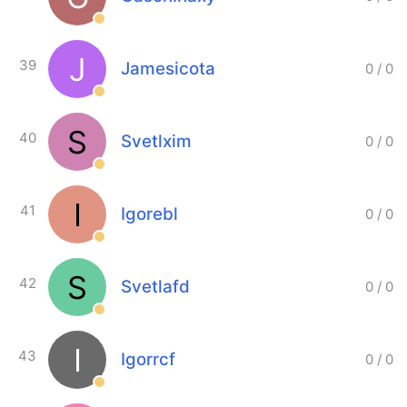
J
39
Jamesicota
0
/
0
S
40
Svetlxim
0
/
0
I
41
Igorebl
0
/
0
S
42
Svetlafd
0
/
0
I
43
Igorrcf
0
/
0