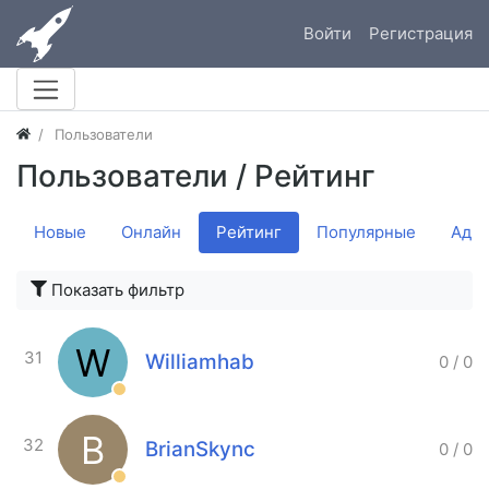
Войти
Регистрация
Пользователи
Пользователи
/ Рейтинг
Новые
Онлайн
Рейтинг
Популярные
Адм
Показать фильтр
W
31
Williamhab
0
/
0
B
32
BrianSkync
0
/
0