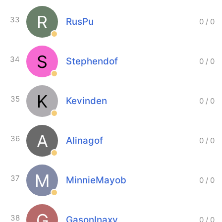
R
33
RusPu
0
/
0
S
34
Stephendof
0
/
0
K
35
Kevinden
0
/
0
A
36
Alinagof
0
/
0
M
37
MinnieMayob
0
/
0
G
38
GasonInaxy
0
/
0