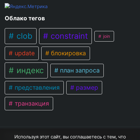
Облако тегов
clob
constraint
join
update
блокировка
индекс
план запроса
представления
размер
транзакция
OracleNote
© 2026
Используя этот сайт, вы соглашаетесь с тем, что