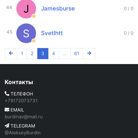
J
44
Jamesburse
0
/
0
S
45
Svetlhtt
0
/
0
1
2
3
4
...
61
Контакты
ТЕЛЕФОН
+79172073731
EMAIL
burdinav@mail.ru
TELEGRAM
@AlekseyBurdin