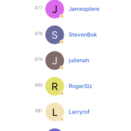
J
877
Jamesplere
S
878
StevenBok
J
879
julienah
R
880
RogerSiz
L
881
Larryrof