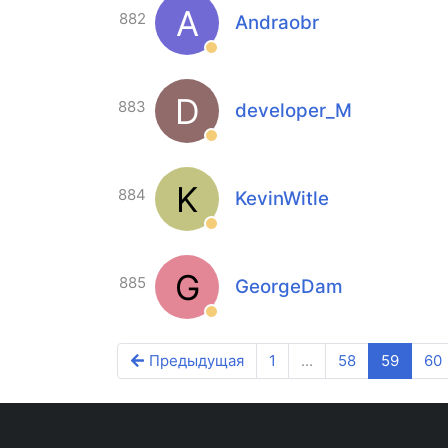
A
882
Andraobr
D
883
developer_M
K
884
KevinWitle
G
885
GeorgeDam
Предыдущая
1
...
58
59
60