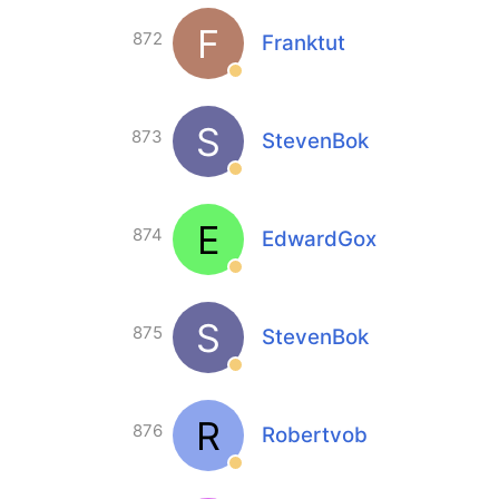
F
872
Franktut
S
873
StevenBok
E
874
EdwardGox
S
875
StevenBok
R
876
Robertvob