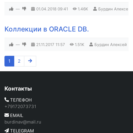
—
01.04.2018
09:41
1.46K
Бурдин Алексей
Коллекции в ORACLE DB.
—
21.11.2017
11:57
1.51K
Бурдин Алексей
1
2
Контакты
ТЕЛЕФОН
+79172073731
EMAIL
burdinav@mail.ru
TELEGRAM