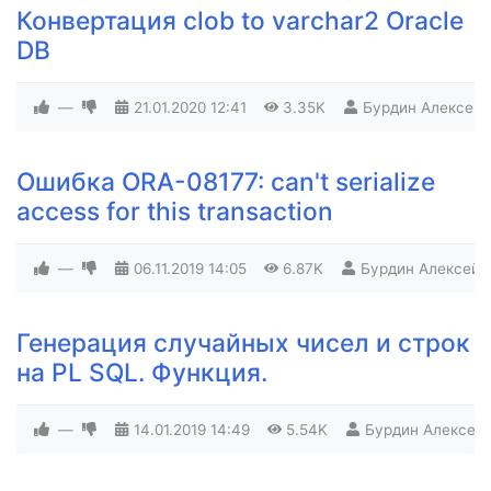
Конвертация clob to varchar2 Oracle
DB
—
21.01.2020
12:41
3.35K
Бурдин Алексей
Ошибка ORA-08177: can't serialize
access for this transaction
—
06.11.2019
14:05
6.87K
Бурдин Алексей
Генерация случайных чисел и строк
на PL SQL. Функция.
—
14.01.2019
14:49
5.54K
Бурдин Алексей