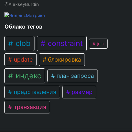
@AlekseyBurdin
Облако тегов
clob
constraint
join
update
блокировка
индекс
план запроса
представления
размер
транзакция