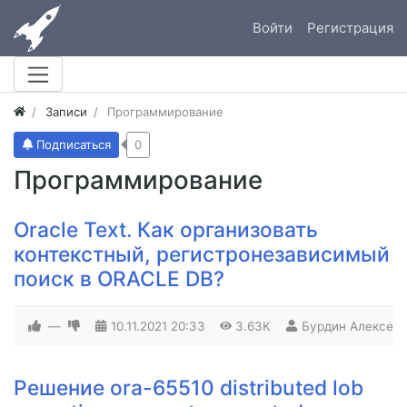
Войти
Регистрация
Записи
Программирование
Подписаться
0
Программирование
Oracle Text. Как организовать
контекстный, регистронезависимый
поиск в ORACLE DB?
—
10.11.2021
20:33
3.63K
Бурдин Алексей
Решение ora-65510 distributed lob