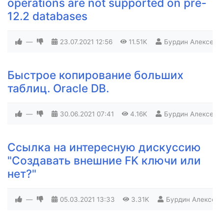
operations are not supported on pre-
12.2 databases
—
23.07.2021
12:56
11.51K
Бурдин Алексей
Быстрое копирование больших
таблиц. Oracle DB.
—
30.06.2021
07:41
4.16K
Бурдин Алексей
Ссылка на интересную дискуссию
"Создавать внешние FK ключи или
нет?"
—
05.03.2021
13:33
3.31K
Бурдин Алексей