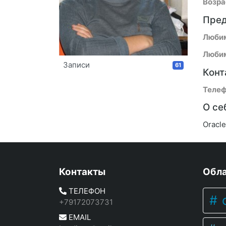
Возра
Пред
Люби
Любим
Записи
61
Конт
Телеф
О се
Oracl
Контакты
Обла
ТЕЛЕФОН
c
+79172073731
EMAIL