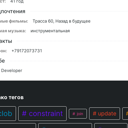
ст:
41 год
почтения
мые фильмы:
Трасса 60, Назад в будущее
ая музыка:
инструментальная
акты
он:
+79172073731
бе
e Developer
ко тегов
lob
constraint
update
join