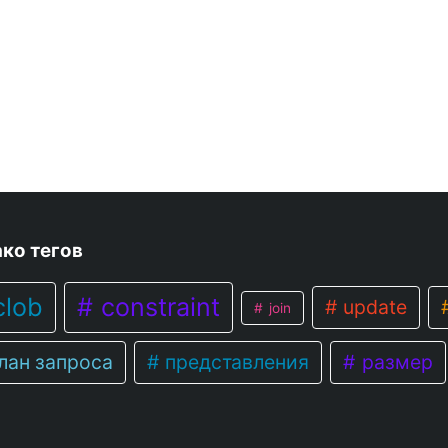
ко тегов
lob
constraint
update
join
лан запроса
представления
размер