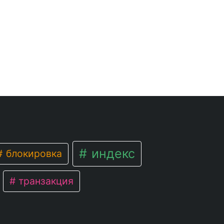
индекс
блокировка
транзакция