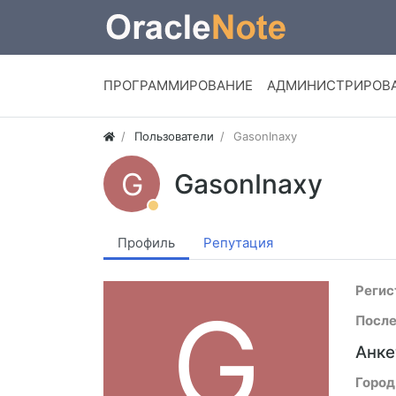
ПРОГРАММИРОВАНИЕ
АДМИНИСТРИРОВ
Пользователи
GasonInaxy
G
GasonInaxy
Профиль
Репутация
Регис
G
После
Анке
Город