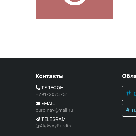
Контакты
Обла
ТЕЛЕФОН
c
+79172073731
EMAIL
п
burdinav@mail.ru
TELEGRAM
@AlekseyBurdin