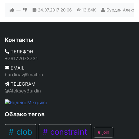
—
24.07.2017
20:06
13.84K
Бурдин Алексе
Контакты
ТЕЛЕФОН
+79172073731
EMAIL
burdinav@mail.ru
TELEGRAM
@AlekseyBurdin
Облако тегов
clob
constraint
join