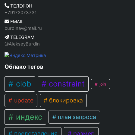
ТЕЛЕФОН
+79172073731
EMAIL
burdinav@mail.ru
TELEGRAM
@AlekseyBurdin
Облако тегов
clob
constraint
join
update
блокировка
индекс
план запроса
представления
размер