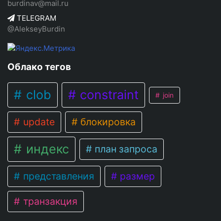
burdinav@mail.ru
TELEGRAM
@AlekseyBurdin
Облако тегов
clob
constraint
join
update
блокировка
индекс
план запроса
представления
размер
транзакция