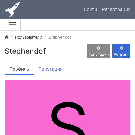
Войти
Регистрация
Пользователи
Stephendof
0
0
Stephendof
Репутация
Рейтинг
Профиль
Репутация
S